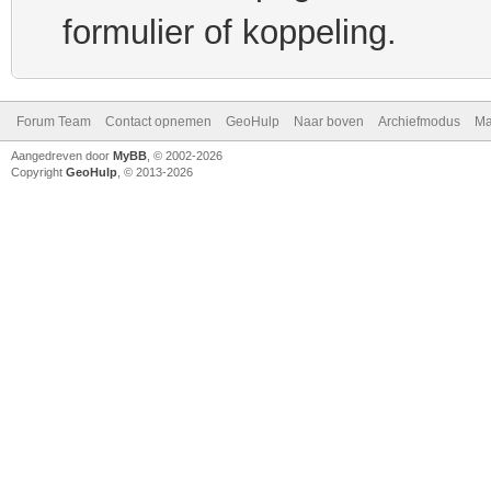
formulier of koppeling.
Forum Team
Contact opnemen
GeoHulp
Naar boven
Archiefmodus
Ma
Aangedreven door
MyBB
, © 2002-2026
Copyright
GeoHulp
, © 2013-2026